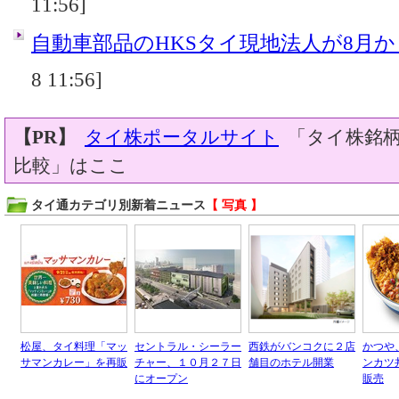
11:56]
自動車部品のHKSタイ現地法人が8月
8 11:56]
【PR】
タイ株ポータルサイト
「タイ株銘柄
比較」はここ
タイ通カテゴリ別新着ニュース
【 写真 】
松屋、タイ料理「マッ
セントラル・シーラー
西鉄がバンコクに２店
かつや
サマンカレー」を再販
チャー、１０月２７日
舗目のホテル開業
ンカツ
にオープン
販売