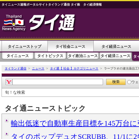
タイニュース速報ポータルサイトタイランド通信 タイ株 タイ経済情報
タイニューストップ
タイ社会ニュース
タイ経済ニュース
タイニュース
タイトピックス
タイ政治ニュース
タイ経済ニュース
タ
タイランド通信
>
ニュース
>
タイ通【 社会 】カテゴリニュース
> ラープラオの違法薬品工
ウェ
旬！な検索
タイ通ニューストピック
輸出低迷で自動車生産目標を145万台
タイのポップデュオSCRUBB、11/1に