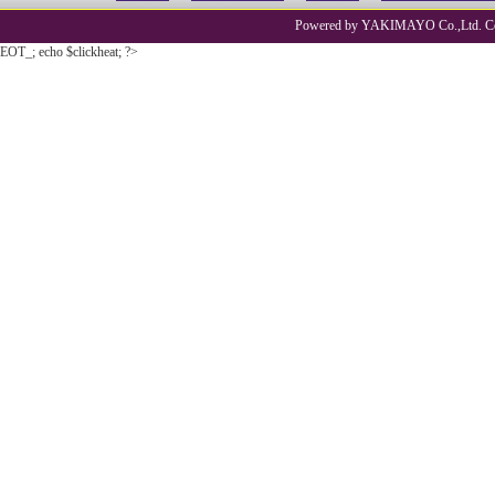
Powered by YAKIMAYO Co.,Ltd. Co
EOT_; echo $clickheat; ?>